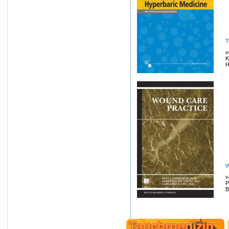
T
v
K
H
W
v
P
B