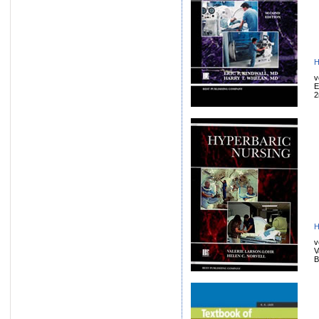
H
v
E
2
H
v
V
B