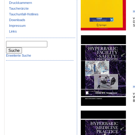
Druckkammern
Taucherärzte
H
Tauchunfall-Hotlines
v
Downloads
D
S
Impressum
Links
Erweiterte Suche
H
v
W
B