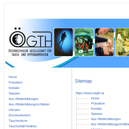
Home
Sitemap
Präsidium
Kontakt
https://www.oegth.at
Statuten
Home
Aus-/Weiterbildungen
Präsidium
Aus-/Weiterbildungsrichtlinien
Kontakt
Literatur
Statuten
Druckkammern
Aus-/Weiterbildungen
Taucherärzte
Aus-/Weiterbildungsrichtlin
Tauchunfall-Hotlines