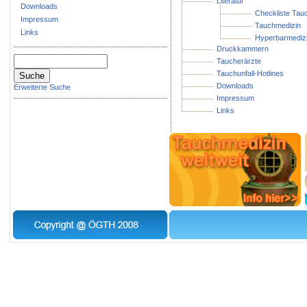
Literatur
Downloads
Checkliste Tauc
Impressum
Tauchmedizin
Links
Hyperbarmediz
Druckkammern
Taucherärzte
Tauchunfall-Hotlines
Downloads
Erweiterte Suche
Impressum
Links