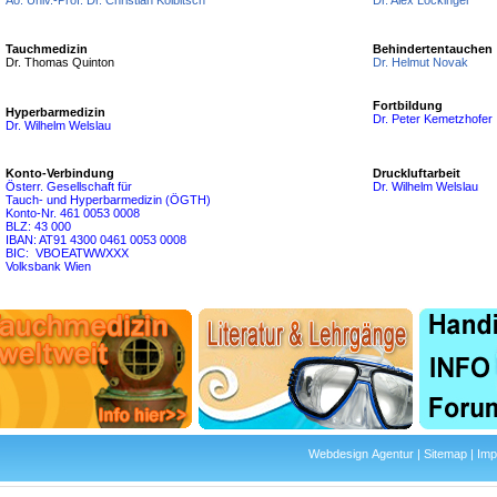
Ao. Univ.-Prof. Dr. Christian Kolbitsch
Tauchmedizin
Behindertentauchen
Dr. Thomas Quinton
Dr. Helmut Novak
Fortbildung
Hyperbarmedizin
Dr. Peter Kemetzhofer
Dr. Wilhelm Welslau
Druckluftarbeit
Konto-Verbindung
Dr. Wilhelm Welslau
Österr. Gesellschaft für
Tauch- und Hyperbarmedizin (ÖGTH)
Konto-Nr. 461 0053 0008
BLZ: 43 000
IBAN: AT91 4300 0461 0053 0008
BIC: VBOEATWWXXX
Volksbank Wien
Webdesign Agentur
|
Sitemap
|
Im