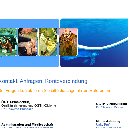
Kontakt, Anfragen, Kontoverbindung
Bei Fragen kontaktieren Sie bitte die angeführten Referenten
ÖGTH-Präsidentin
,
ÖGTH-Vizepräsident
Qualitätssicherung und ÖGTH-Diplome
Dr. Christian Wagner
Dr. Roswitha Prohaska
Mitgliedsbeitrag
Univ.-Prof.
Administration und Mitgliedschaft
Dr. Alex Löckinger