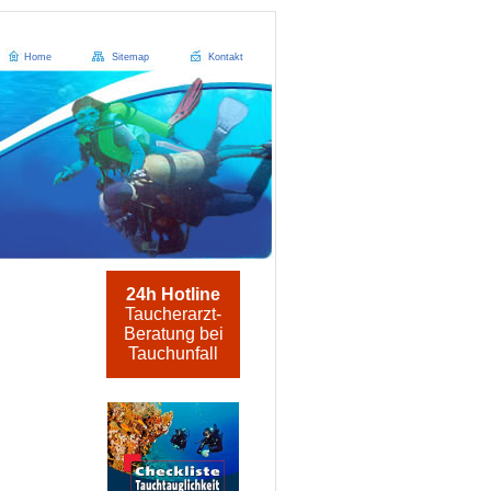
Home
Sitemap
Kontakt
24h Hotline
Taucherarzt-
Beratung bei
Tauchunfall